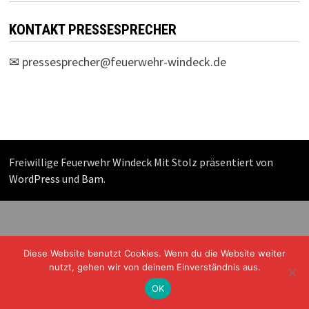
KONTAKT PRESSESPRECHER
✉
pressesprecher@feuerwehr-windeck.de
Freiwillige Feuerwehr Windeck Mit Stolz präsentiert von
WordPress
und
Bam
.
Diese Website benutzt Cookies. Wenn du die Website weiter
nutzt, gehen wir von deinem Einverständnis aus.
OK