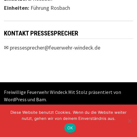
Einheiten:
Führung Rosbach
KONTAKT PRESSESPRECHER
✉
pressesprecher@feuerwehr-windeck.de
Freiwillige Feuerwehr Windeck Mit Stolz präsentiert von
WordPress
und
Bam
.
Diese Website benutzt Cookies. Wenn du die Website weiter
nutzt, gehen wir von deinem Einverständnis aus.
OK