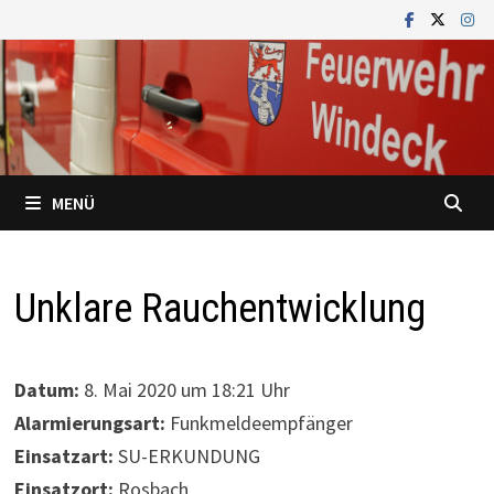
Zum
Inhalt
springen
MENÜ
Unklare Rauchentwicklung
Datum:
8. Mai 2020 um 18:21 Uhr
Alarmierungsart:
Funkmeldeempfänger
Einsatzart:
SU-ERKUNDUNG
Einsatzort:
Rosbach