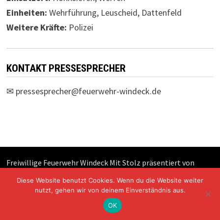
Einheiten:
Wehrführung, Leuscheid, Dattenfeld
Weitere Kräfte:
Polizei
KONTAKT PRESSESPRECHER
✉
pressesprecher@feuerwehr-windeck.de
Freiwillige Feuerwehr Windeck Mit Stolz präsentiert von
WordPress
und
Bam
.
Diese Website benutzt Cookies. Wenn du die Website weiter
nutzt, gehen wir von deinem Einverständnis aus.
OK