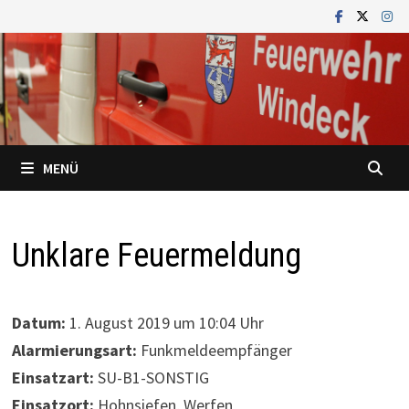
Zum
Inhalt
springen
MENÜ
Unklare Feuermeldung
Datum:
1. August 2019 um 10:04 Uhr
Alarmierungsart:
Funkmeldeempfänger
Einsatzart:
SU-B1-SONSTIG
Einsatzort:
Hohnsiefen, Werfen