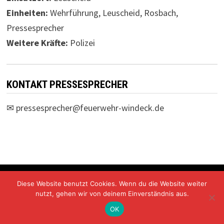
Einheiten:
Wehrführung, Leuscheid, Rosbach,
Pressesprecher
Weitere Kräfte:
Polizei
KONTAKT PRESSESPRECHER
✉
pressesprecher@feuerwehr-windeck.de
Freiwillige Feuerwehr Windeck Mit Stolz präsentiert von
Diese Website benutzt Cookies. Wenn du die Website weiter
WordPress
und
Bam
.
nutzt, gehen wir von deinem Einverständnis aus.
OK