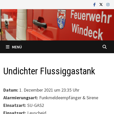
Zum
Inhalt
springen
MENÜ
Undichter Flussiggastank
Datum:
1. Dezember 2021 um 23:35 Uhr
Alarmierungsart:
Funkmeldeempfänger & Sirene
Einsatzart:
SU-GAS2
Einsatzort:
Leuscheid