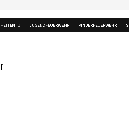
NHEITEN
JUGENDFEUERWEHR
KINDERFEUERWEHR
S
r