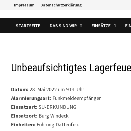
Zum
Impressum
Datenschutzerklärung
Inhalt
springen
STARTSEITE
DAS SIND WIR
EINSÄTZE
EI
Unbeaufsichtigtes Lagerfeue
Datum:
28. Mai 2022 um 9:01 Uhr
Alarmierungsart:
Funkmeldeempfänger
Einsatzart:
SU-ERKUNDUNG
Einsatzort:
Burg Windeck
Einheiten:
Führung Dattenfeld