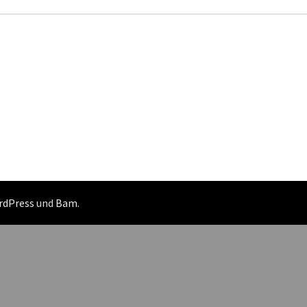
rdPress
und
Bam
.