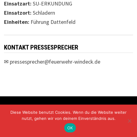
Einsatzart:
SU-ERKUNDUNG
Einsatzort:
Schladern
Einheiten:
Führung Dattenfeld
KONTAKT PRESSESPRECHER
✉
pressesprecher@feuerwehr-windeck.de
Freiwillige Feuerwehr Windeck Mit Stolz präsentiert von
Diese Website benutzt Cookies. Wenn du die Website weiter
WordPress
und
Bam
.
nutzt, gehen wir von deinem Einverständnis aus.
OK