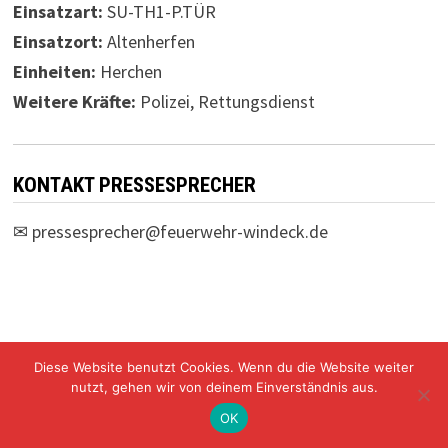
Einsatzart:
SU-TH1-P.TÜR
Einsatzort:
Altenherfen
Einheiten:
Herchen
Weitere Kräfte:
Polizei, Rettungsdienst
KONTAKT PRESSESPRECHER
✉
pressesprecher@feuerwehr-windeck.de
Diese Website benutzt Cookies. Wenn du die Website weiter
Freiwillige Feuerwehr Windeck Mit Stolz präsentiert von
nutzt, gehen wir von deinem Einverständnis aus.
WordPress
und
Bam
.
OK