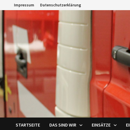
Zum
Impressum
Datenschutzerklärung
Inhalt
springen
STARTSEITE
DAS SIND WIR
EINSÄTZE
E