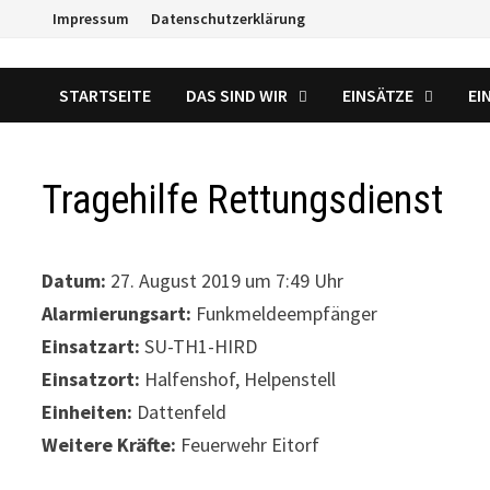
Zum
Impressum
Datenschutzerklärung
Inhalt
springen
STARTSEITE
DAS SIND WIR
EINSÄTZE
EI
Tragehilfe Rettungsdienst
Datum:
27. August 2019 um 7:49 Uhr
Alarmierungsart:
Funkmeldeempfänger
Einsatzart:
SU-TH1-HIRD
Einsatzort:
Halfenshof, Helpenstell
Einheiten:
Dattenfeld
Weitere Kräfte:
Feuerwehr Eitorf