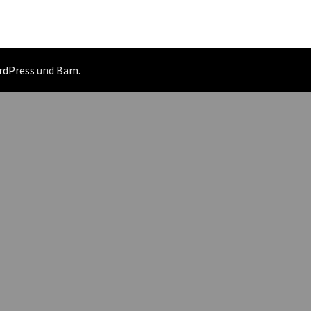
rdPress
und
Bam
.