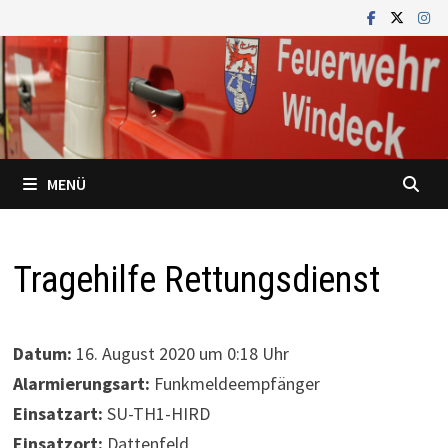
Zum
Inhalt
springen
MENÜ
Tragehilfe Rettungsdienst
Datum:
16. August 2020 um 0:18 Uhr
Alarmierungsart:
Funkmeldeempfänger
Einsatzart:
SU-TH1-HIRD
Einsatzort:
Dattenfeld