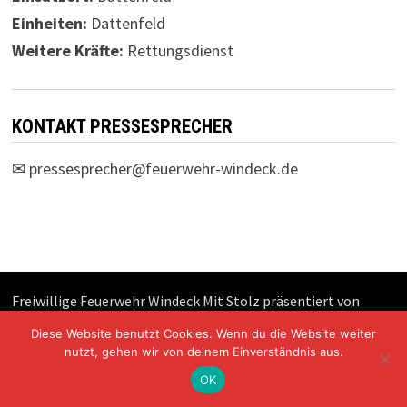
Einheiten:
Dattenfeld
Weitere Kräfte:
Rettungsdienst
KONTAKT PRESSESPRECHER
✉
pressesprecher@feuerwehr-windeck.de
Freiwillige Feuerwehr Windeck Mit Stolz präsentiert von
WordPress
und
Bam
.
Diese Website benutzt Cookies. Wenn du die Website weiter
nutzt, gehen wir von deinem Einverständnis aus.
OK