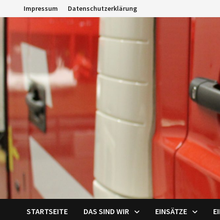
Zum
Impressum
Datenschutzerklärung
Inhalt
springen
STARTSEITE
DAS SIND WIR
EINSÄTZE
E