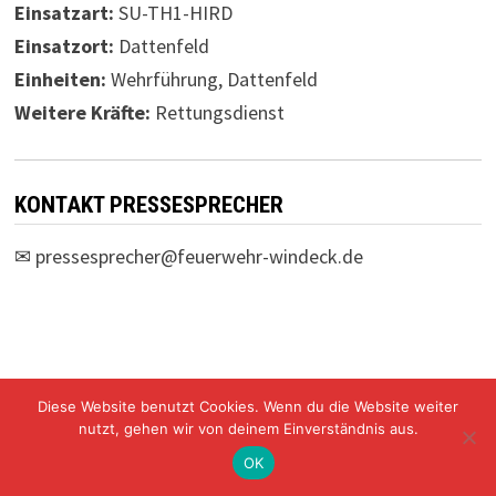
Einsatzart:
SU-TH1-HIRD
Einsatzort:
Dattenfeld
Einheiten:
Wehrführung, Dattenfeld
Weitere Kräfte:
Rettungsdienst
KONTAKT PRESSESPRECHER
✉
pressesprecher@feuerwehr-windeck.de
Diese Website benutzt Cookies. Wenn du die Website weiter
Freiwillige Feuerwehr Windeck Mit Stolz präsentiert von
nutzt, gehen wir von deinem Einverständnis aus.
WordPress
und
Bam
.
OK