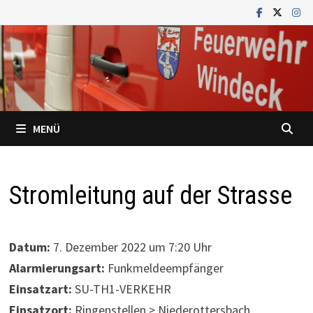
Zum
Inhalt
springen
MENÜ
Stromleitung auf der Strasse
Datum:
7. Dezember 2022 um 7:20 Uhr
Alarmierungsart:
Funkmeldeempfänger
Einsatzart:
SU-TH1-VERKEHR
Einsatzort:
Ringenstellen > Niederottersbach