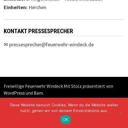
Einheiten:
Herchen
KONTAKT PRESSESPRECHER
✉
pressesprecher@feuerwehr-windeck.de
Freiwillige Feuerwehr Windeck Mit Stolz präsentiert von
WordPress
und
Bam
.
Diese Website benutzt Cookies. Wenn du die Website weiter
nutzt, gehen wir von deinem Einverständnis aus.
OK