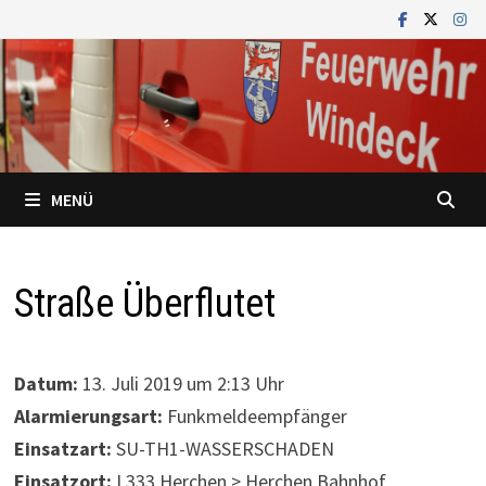
Zum
Inhalt
springen
MENÜ
Straße Überflutet
Datum:
13. Juli 2019 um 2:13 Uhr
Alarmierungsart:
Funkmeldeempfänger
Einsatzart:
SU-TH1-WASSERSCHADEN
Einsatzort:
L333 Herchen > Herchen Bahnhof