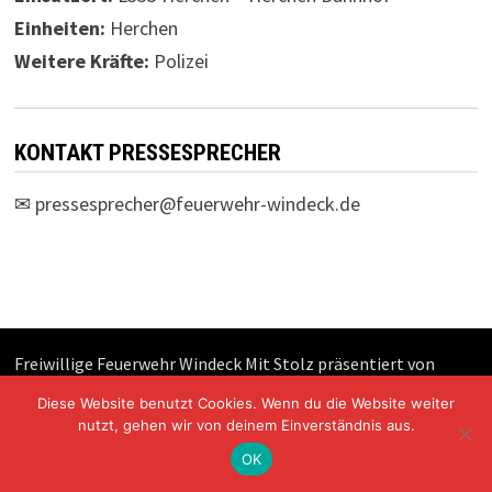
Einheiten:
Herchen
Weitere Kräfte:
Polizei
KONTAKT PRESSESPRECHER
✉
pressesprecher@feuerwehr-windeck.de
Freiwillige Feuerwehr Windeck Mit Stolz präsentiert von
WordPress
und
Bam
.
Diese Website benutzt Cookies. Wenn du die Website weiter
nutzt, gehen wir von deinem Einverständnis aus.
OK