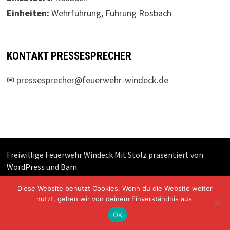
Einheiten:
Wehrführung, Führung Rosbach
KONTAKT PRESSESPRECHER
✉
pressesprecher@feuerwehr-windeck.de
Freiwillige Feuerwehr Windeck Mit Stolz präsentiert von
WordPress
und
Bam
.
Diese Website benutzt Cookies. Wenn du die Website weiter
nutzt, gehen wir von deinem Einverständnis aus.
OK