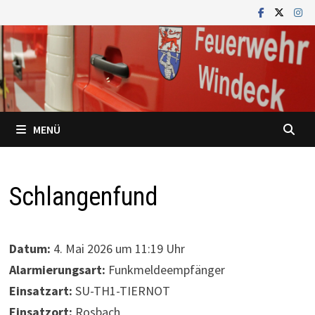
Zum
Inhalt
springen
MENÜ
Schlangenfund
Datum:
4. Mai 2026 um 11:19 Uhr
Alarmierungsart:
Funkmeldeempfänger
Einsatzart:
SU-TH1-TIERNOT
Einsatzort:
Rosbach