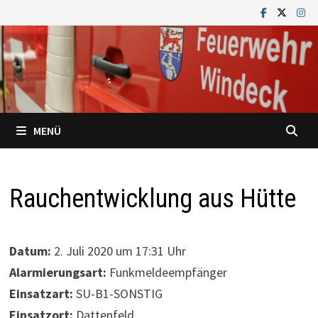
Zum
Inhalt
springen
MENÜ
Rauchentwicklung aus Hütte
Datum:
2. Juli 2020 um 17:31 Uhr
Alarmierungsart:
Funkmeldeempfänger
Einsatzart:
SU-B1-SONSTIG
Einsatzort:
Dattenfeld