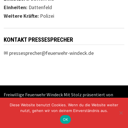
Einheiten:
Dattenfeld
Weitere Kräfte:
Polizei
KONTAKT PRESSESPRECHER
✉
pressesprecher@feuerwehr-windeck.de
Freiwillige Feuerwehr Windeck Mit Stolz präsentiert von
WordPress
und
Bam
.
Diese Website benutzt Cookies. Wenn du die Website weiter
nutzt, gehen wir von deinem Einverständnis aus.
OK