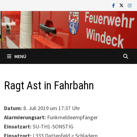
Zum
Inhalt
springen
MENÜ
Ragt Ast in Fahrbahn
Datum:
8. Juli 2019 um 17:37 Uhr
Alarmierungsart:
Funkmeldeempfänger
Einsatzart:
SU-TH1-SONSTIG
Einsatzort:
L333 Dattenfeld > Schladern