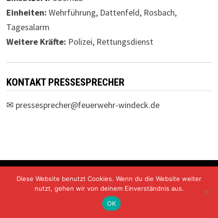
Einheiten:
Wehrführung, Dattenfeld, Rosbach,
Tagesalarm
Weitere Kräfte:
Polizei, Rettungsdienst
KONTAKT PRESSESPRECHER
✉
pressesprecher@feuerwehr-windeck.de
Freiwillige Feuerwehr Windeck Mit Stolz präsentiert von
Diese Website benutzt Cookies. Wenn du die Website weiter
WordPress
und
Bam
.
nutzt, gehen wir von deinem Einverständnis aus.
OK