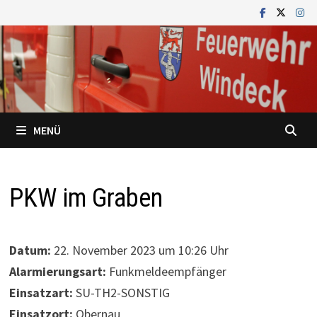
Zum
Inhalt
springen
MENÜ
PKW im Graben
Datum:
22. November 2023 um 10:26 Uhr
Alarmierungsart:
Funkmeldeempfänger
Einsatzart:
SU-TH2-SONSTIG
Einsatzort:
Obernau