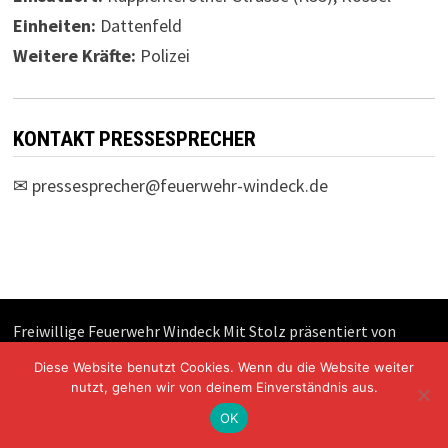
Einheiten:
Dattenfeld
Weitere Kräfte:
Polizei
KONTAKT PRESSESPRECHER
✉
pressesprecher@feuerwehr-windeck.de
Freiwillige Feuerwehr Windeck Mit Stolz präsentiert von
WordPress
und
Bam
.
Diese Website benutzt Cookies. Wenn du die Website weiter
nutzt, gehen wir von deinem Einverständnis aus.
OK