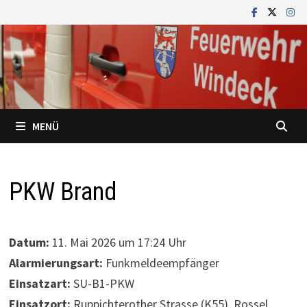
Zum
Inhalt
springen
MENÜ
PKW Brand
Datum:
11. Mai 2026 um 17:24 Uhr
Alarmierungsart:
Funkmeldeempfänger
Einsatzart:
SU-B1-PKW
Einsatzort:
Ruppichterother Strasse (K55), Rossel