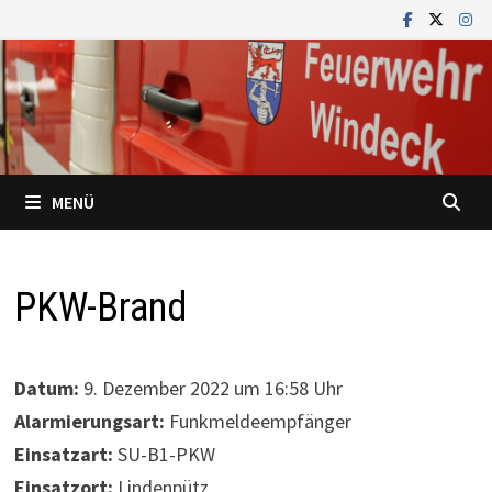
Zum
Inhalt
springen
MENÜ
PKW-Brand
Datum:
9. Dezember 2022 um 16:58 Uhr
Alarmierungsart:
Funkmeldeempfänger
Einsatzart:
SU-B1-PKW
Einsatzort:
Lindenpütz