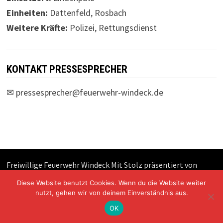
Einheiten:
Dattenfeld, Rosbach
Weitere Kräfte:
Polizei, Rettungsdienst
KONTAKT PRESSESPRECHER
✉
pressesprecher@feuerwehr-windeck.de
Freiwillige Feuerwehr Windeck Mit Stolz präsentiert von
WordPress
und
Bam
.
Diese Website benutzt Cookies. Wenn du die Website weiter
nutzt, gehen wir von deinem Einverständnis aus.
OK