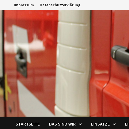
Zum
Impressum
Datenschutzerklärung
Inhalt
springen
STARTSEITE
DAS SIND WIR
EINSÄTZE
E