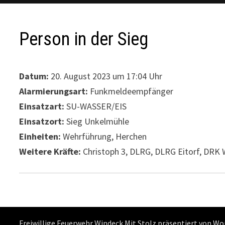
Person in der Sieg
Datum:
20. August 2023 um 17:04 Uhr
Alarmierungsart:
Funkmeldeempfänger
Einsatzart:
SU-WASSER/EIS
Einsatzort:
Sieg Unkelmühle
Einheiten:
Wehrführung, Herchen
Weitere Kräfte:
Christoph 3, DLRG, DLRG Eitorf, DRK 
Freiwillige Feuerwehr Windeck Mit Stolz präsentiert von
Wo