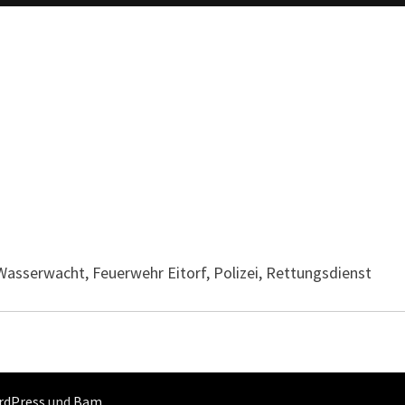
Wasserwacht, Feuerwehr Eitorf, Polizei, Rettungsdienst
rdPress
und
Bam
.