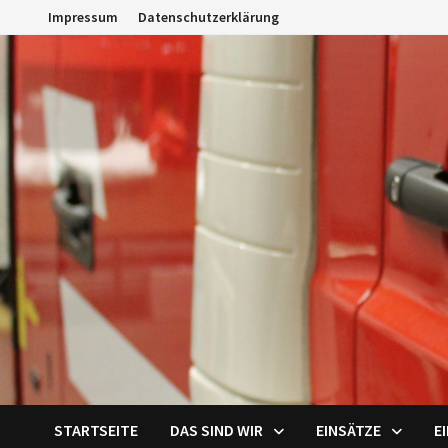
Zum
Impressum
Datenschutzerklärung
Inhalt
springen
STARTSEITE
DAS SIND WIR
EINSÄTZE
E