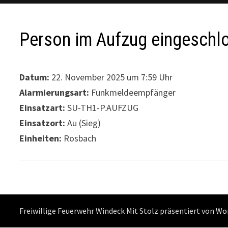
Person im Aufzug eingeschl
Datum:
22. November 2025 um 7:59 Uhr
Alarmierungsart:
Funkmeldeempfänger
Einsatzart:
SU-TH1-P.AUFZUG
Einsatzort:
Au (Sieg)
Einheiten:
Rosbach
Freiwillige Feuerwehr Windeck Mit Stolz präsentiert von
Wo