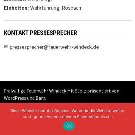
Einheiten:
Wehrführung, Rosbach
KONTAKT PRESSESPRECHER
✉
pressesprecher@feuerwehr-windeck.de
Freiwillige Feuerwehr Windeck Mit Stolz präsentiert von
WordPress
und
Bam
.
Diese Website benutzt Cookies. Wenn du die Website weiter
nutzt, gehen wir von deinem Einverständnis aus.
OK