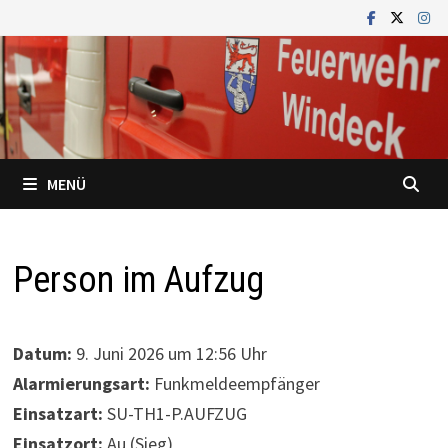
Zum
Inhalt
springen
MENÜ
Person im Aufzug
Datum:
9. Juni 2026 um 12:56 Uhr
Alarmierungsart:
Funkmeldeempfänger
Einsatzart:
SU-TH1-P.AUFZUG
Einsatzort:
Au (Sieg)