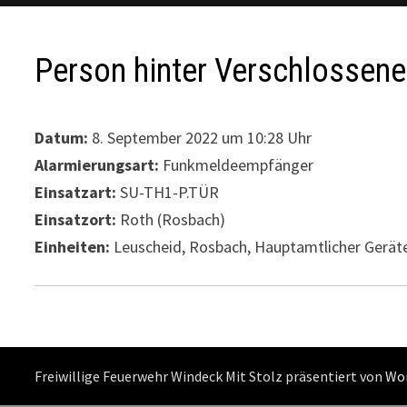
Person hinter Verschlossene
Datum:
8. September 2022 um 10:28 Uhr
Alarmierungsart:
Funkmeldeempfänger
Einsatzart:
SU-TH1-P.TÜR
Einsatzort:
Roth (Rosbach)
Einheiten:
Leuscheid, Rosbach, Hauptamtlicher Gerät
Freiwillige Feuerwehr Windeck Mit Stolz präsentiert von
Wo