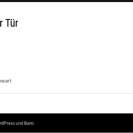
r Tür
ewart
rdPress
und
Bam
.