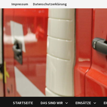
Zum
Impressum
Datenschutzerklärung
Inhalt
springen
STARTSEITE
DAS SIND WIR
EINSÄTZE
E