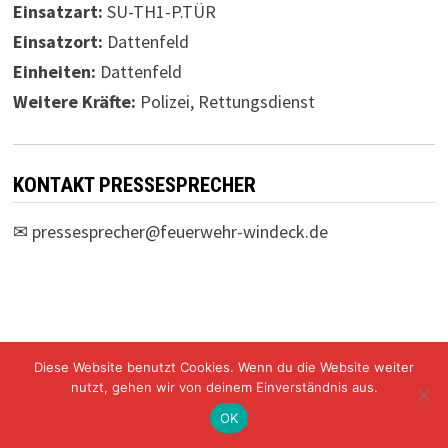
Einsatzart:
SU-TH1-P.TÜR
Einsatzort:
Dattenfeld
Einheiten:
Dattenfeld
Weitere Kräfte:
Polizei, Rettungsdienst
KONTAKT PRESSESPRECHER
✉
pressesprecher@feuerwehr-windeck.de
Diese Website benutzt Cookies. Wenn du die Website weiter
Freiwillige Feuerwehr Windeck Mit Stolz präsentiert von
nutzt, gehen wir von deinem Einverständnis aus.
WordPress
und
Bam
.
OK