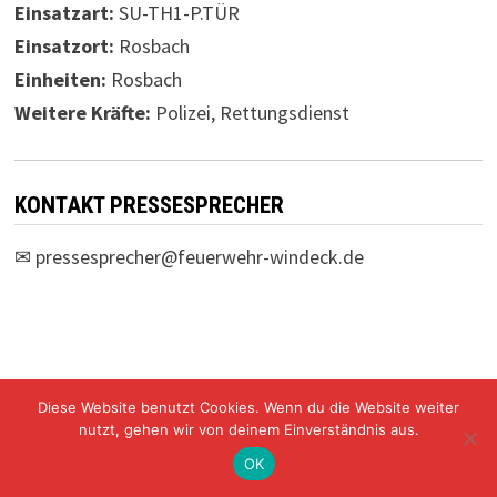
Einsatzart:
SU-TH1-P.TÜR
Einsatzort:
Rosbach
Einheiten:
Rosbach
Weitere Kräfte:
Polizei, Rettungsdienst
KONTAKT PRESSESPRECHER
✉
pressesprecher@feuerwehr-windeck.de
Diese Website benutzt Cookies. Wenn du die Website weiter
Freiwillige Feuerwehr Windeck Mit Stolz präsentiert von
nutzt, gehen wir von deinem Einverständnis aus.
WordPress
und
Bam
.
OK