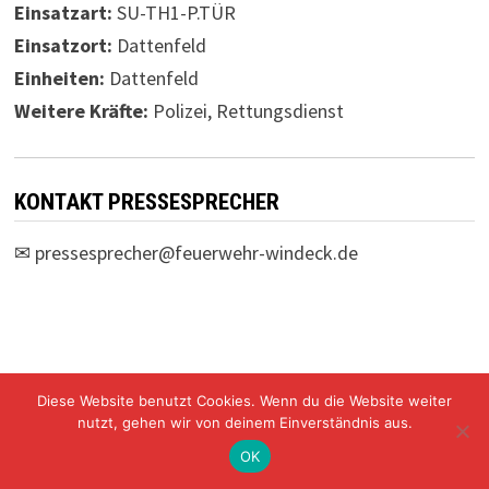
Einsatzart:
SU-TH1-P.TÜR
Einsatzort:
Dattenfeld
Einheiten:
Dattenfeld
Weitere Kräfte:
Polizei, Rettungsdienst
KONTAKT PRESSESPRECHER
✉
pressesprecher@feuerwehr-windeck.de
Diese Website benutzt Cookies. Wenn du die Website weiter
Freiwillige Feuerwehr Windeck Mit Stolz präsentiert von
nutzt, gehen wir von deinem Einverständnis aus.
WordPress
und
Bam
.
OK