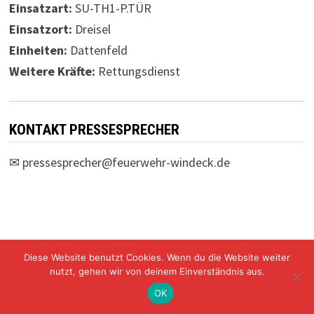
Einsatzart:
SU-TH1-P.TÜR
Einsatzort:
Dreisel
Einheiten:
Dattenfeld
Weitere Kräfte:
Rettungsdienst
KONTAKT PRESSESPRECHER
✉
pressesprecher@feuerwehr-windeck.de
Diese Website benutzt Cookies. Wenn du die Website weiter
Freiwillige Feuerwehr Windeck Mit Stolz präsentiert von
nutzt, gehen wir von deinem Einverständnis aus.
WordPress
und
Bam
.
OK