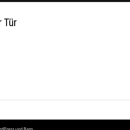
 Tür
rdPress
und
Bam
.