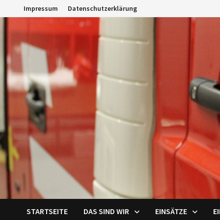
Zum
Impressum
Datenschutzerklärung
Inhalt
springen
STARTSEITE
DAS SIND WIR
EINSÄTZE
E