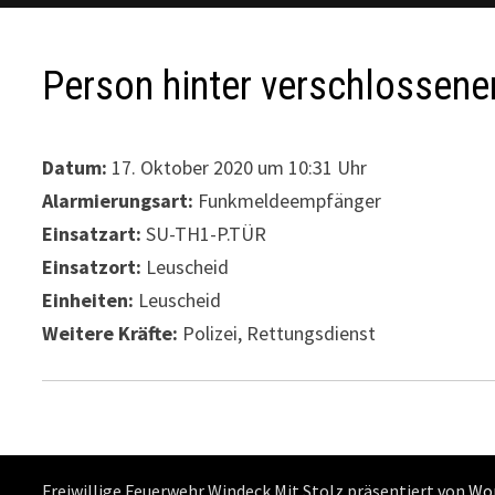
Person hinter verschlossener
Datum:
17. Oktober 2020 um 10:31 Uhr
Alarmierungsart:
Funkmeldeempfänger
Einsatzart:
SU-TH1-P.TÜR
Einsatzort:
Leuscheid
Einheiten:
Leuscheid
Weitere Kräfte:
Polizei, Rettungsdienst
Freiwillige Feuerwehr Windeck Mit Stolz präsentiert von
Wo