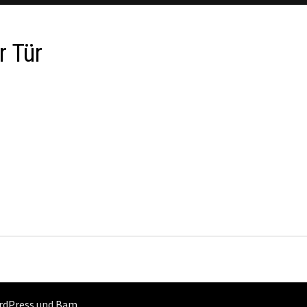
r Tür
rdPress
und
Bam
.