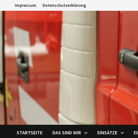
Zum
Impressum
Datenschutzerklärung
Inhalt
springen
STARTSEITE
DAS SIND WIR
EINSÄTZE
E