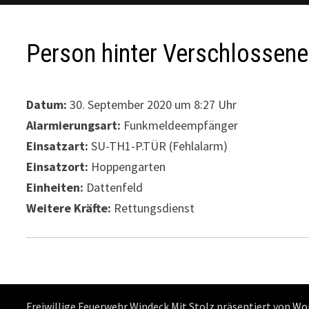
Person hinter Verschlossene
Datum:
30. September 2020 um 8:27 Uhr
Alarmierungsart:
Funkmeldeempfänger
Einsatzart:
SU-TH1-P.TÜR (Fehlalarm)
Einsatzort:
Hoppengarten
Einheiten:
Dattenfeld
Weitere Kräfte:
Rettungsdienst
Freiwillige Feuerwehr Windeck Mit Stolz präsentiert von
Wo