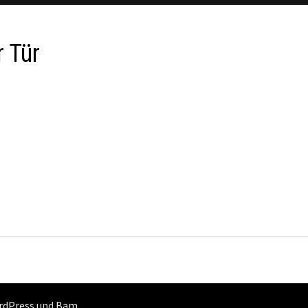
 Tür
rdPress
und
Bam
.