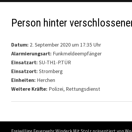
Person hinter verschlossener
Datum:
2. September 2020 um 17:35 Uhr
Alarmierungsart:
Funkmeldeempfänger
Einsatzart:
SU-TH1-P.TÜR
Einsatzort:
Stromberg
Einheiten:
Herchen
Weitere Kräfte:
Polizei, Rettungsdienst
Freiwillige Feuerwehr Windeck Mit Stolz präsentiert von
Wo