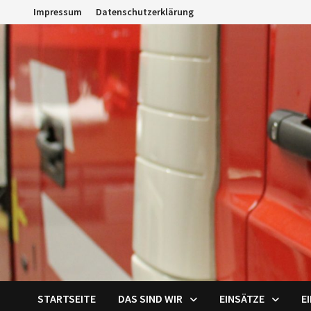
Zum
Impressum
Datenschutzerklärung
Inhalt
springen
STARTSEITE
DAS SIND WIR
EINSÄTZE
E