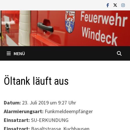
Zum
Inhalt
springen
MENÜ
Öltank läuft aus
Datum:
23. Juli 2019 um 9:27 Uhr
Alarmierungsart:
Funkmeldeempfänger
Einsatzart:
SU-ERKUNDUNG
Einsatzort:
Basaltstrasse, Kuchhausen