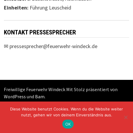
Einheiten:
Führung Leuscheid
KONTAKT PRESSESPRECHER
✉
pressesprecher@feuerwehr-windeck.de
Freiwillige Feuerwehr Windeck Mit Stolz präsentiert von
WordPress
und
Bam
.
Diese Website benutzt Cookies. Wenn du die Website weiter
nutzt, gehen wir von deinem Einverständnis aus.
OK