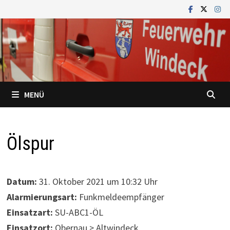
Zum
Inhalt
springen
MENÜ
Ölspur
Datum:
31. Oktober 2021 um 10:32 Uhr
Alarmierungsart:
Funkmeldeempfänger
Einsatzart:
SU-ABC1-ÖL
Einsatzort:
Obernau > Altwindeck