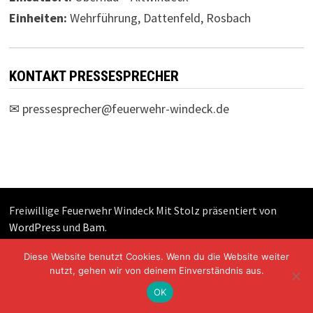
Einheiten:
Wehrführung, Dattenfeld, Rosbach
KONTAKT PRESSESPRECHER
✉
pressesprecher@feuerwehr-windeck.de
Freiwillige Feuerwehr Windeck Mit Stolz präsentiert von
WordPress
und
Bam
.
Diese Website benutzt Cookies. Wenn du die Website weiter
nutzt, gehen wir von deinem Einverständnis aus.
OK