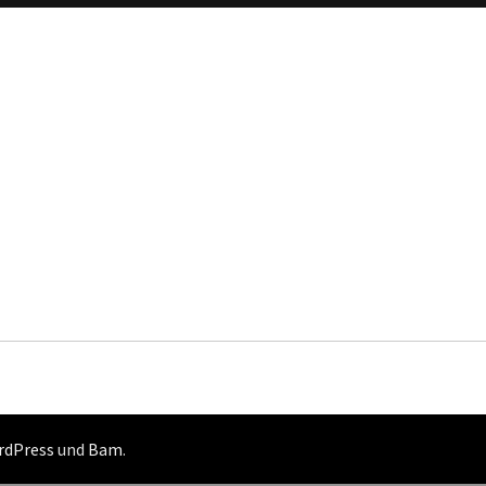
rdPress
und
Bam
.