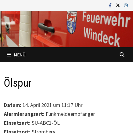
Zum
Inhalt
springen
MENÜ
Ölspur
Datum:
14. April 2021 um 11:17 Uhr
Alarmierungsart:
Funkmeldeempfänger
Einsatzart:
SU-ABC1-ÖL
Einsatzort:
Stromberg