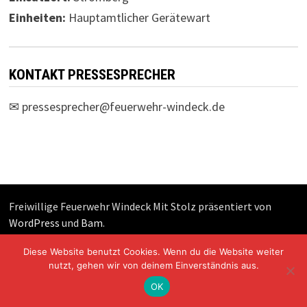
Einheiten:
Hauptamtlicher Gerätewart
KONTAKT PRESSESPRECHER
✉
pressesprecher@feuerwehr-windeck.de
Freiwillige Feuerwehr Windeck Mit Stolz präsentiert von
WordPress
und
Bam
.
Diese Website benutzt Cookies. Wenn du die Website weiter
nutzt, gehen wir von deinem Einverständnis aus.
OK