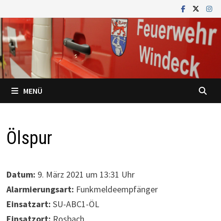
Zum
Inhalt
springen
MENÜ
Ölspur
Datum:
9. März 2021 um 13:31 Uhr
Alarmierungsart:
Funkmeldeempfänger
Einsatzart:
SU-ABC1-ÖL
Einsatzort:
Rosbach