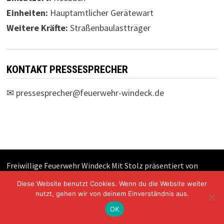
Einheiten:
Hauptamtlicher Gerätewart
Weitere Kräfte:
Straßenbaulastträger
KONTAKT PRESSESPRECHER
✉
pressesprecher@feuerwehr-windeck.de
Freiwillige Feuerwehr Windeck Mit Stolz präsentiert von
WordPress
und
Bam
.
Diese Website benutzt Cookies. Wenn du die Website weiter
nutzt, gehen wir von deinem Einverständnis aus.
OK