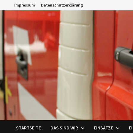
Zum
Impressum
Datenschutzerklärung
Inhalt
springen
STARTSEITE
DAS SIND WIR
EINSÄTZE
E