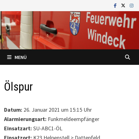
Zum
Inhalt
springen
MENÜ
Ölspur
Datum:
26. Januar 2021 um 15:15 Uhr
Alarmierungsart:
Funkmeldeempfänger
Einsatzart:
SU-ABC1-ÖL
Einsatzort:
K23 Helpenstell > Dattenfeld