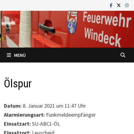
Zum
Inhalt
springen
MENÜ
Ölspur
Datum:
8. Januar 2021 um 11:47 Uhr
Alarmierungsart:
Funkmeldeempfänger
Einsatzart:
SU-ABC1-ÖL
Einsatzort:
Leuscheid