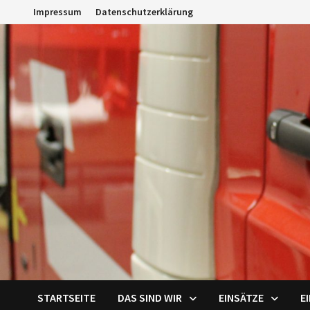
Zum
Impressum
Datenschutzerklärung
Inhalt
springen
STARTSEITE
DAS SIND WIR
EINSÄTZE
E