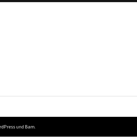
rdPress
und
Bam
.