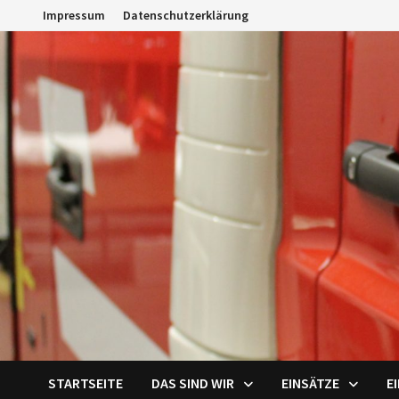
Zum
Impressum
Datenschutzerklärung
Inhalt
springen
STARTSEITE
DAS SIND WIR
EINSÄTZE
E