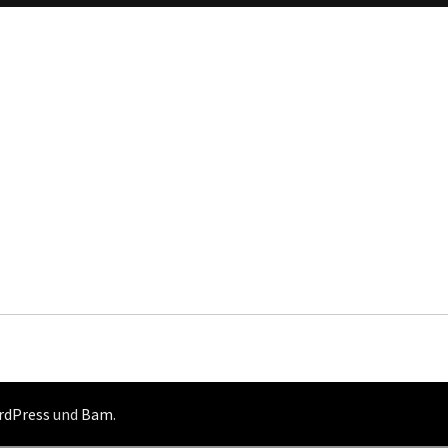
rdPress
und
Bam
.