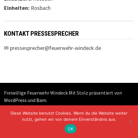
Einheiten:
Rosbach
KONTAKT PRESSESPRECHER
✉
pressesprecher@feuerwehr-windeck.de
Freiwillige Feuerwehr Windeck Mit Stolz präsentiert von
WordPress
und
Bam
.
Diese Website benutzt Cookies. Wenn du die Website weiter
nutzt, gehen wir von deinem Einverständnis aus.
OK