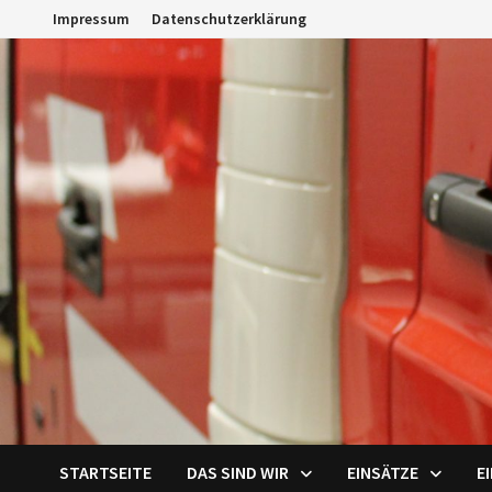
Zum
Impressum
Datenschutzerklärung
Inhalt
springen
STARTSEITE
DAS SIND WIR
EINSÄTZE
E