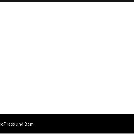
rdPress
und
Bam
.