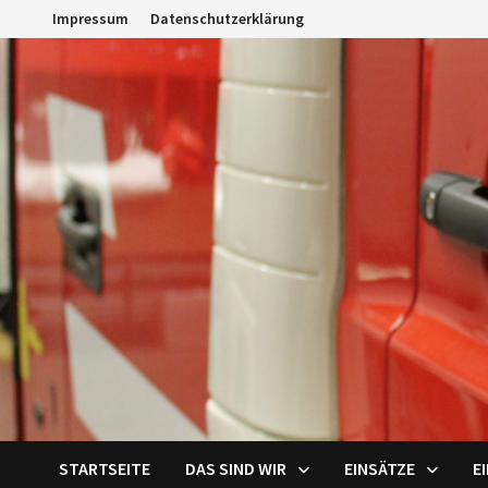
Zum
Impressum
Datenschutzerklärung
Inhalt
springen
STARTSEITE
DAS SIND WIR
EINSÄTZE
E