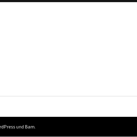
rdPress
und
Bam
.