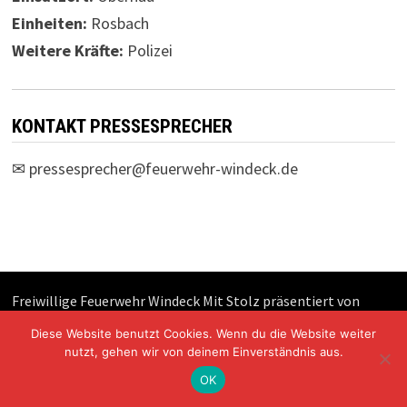
Einheiten:
Rosbach
Weitere Kräfte:
Polizei
KONTAKT PRESSESPRECHER
✉
pressesprecher@feuerwehr-windeck.de
Freiwillige Feuerwehr Windeck Mit Stolz präsentiert von
WordPress
und
Bam
.
Diese Website benutzt Cookies. Wenn du die Website weiter
nutzt, gehen wir von deinem Einverständnis aus.
OK