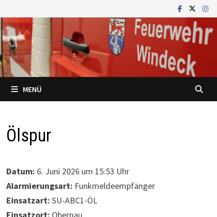
Zum
Inhalt
springen
MENÜ
Ölspur
Datum:
6. Juni 2026 um 15:53 Uhr
Alarmierungsart:
Funkmeldeempfänger
Einsatzart:
SU-ABC1-ÖL
Einsatzort:
Obernau