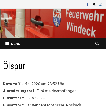
Zum
Inhalt
springen
MENÜ
Ölspur
Datum:
31. Mai 2026 um 23:52 Uhr
Alarmierungsart:
Funkmeldeempfänger
Einsatzart:
SU-ABC1-ÖL
Einsatzort:
Langenberger Strasse, Rosbach