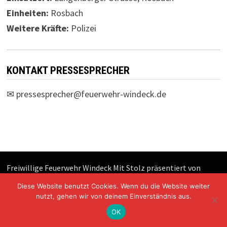
Einheiten:
Rosbach
Weitere Kräfte:
Polizei
KONTAKT PRESSESPRECHER
✉
pressesprecher@feuerwehr-windeck.de
Freiwillige Feuerwehr Windeck Mit Stolz präsentiert von
WordPress
und
Bam
.
Diese Website benutzt Cookies. Wenn du die Website weiter
nutzt, gehen wir von deinem Einverständnis aus.
OK