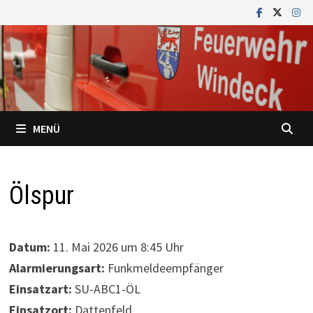
Zum
Inhalt
springen
MENÜ
Ölspur
Datum:
11. Mai 2026 um 8:45 Uhr
Alarmierungsart:
Funkmeldeempfänger
Einsatzart:
SU-ABC1-ÖL
Einsatzort:
Dattenfeld