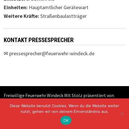
Einheiten:
Hauptamtlicher Gerätewart
Weitere Kräfte:
Straßenbaulastträger
KONTAKT PRESSESPRECHER
✉
pressesprecher@feuerwehr-windeck.de
Freiwillige Feuerwehr Windeck Mit Stolz präsentiert von
WordPress
und
Bam
.
Diese Website benutzt Cookies. Wenn du die Website weiter
nutzt, gehen wir von deinem Einverständnis aus.
OK