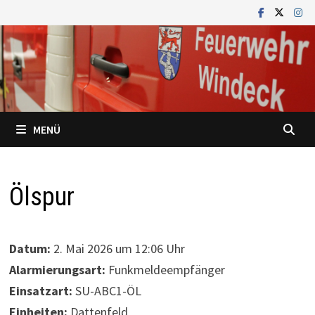
Zum
Inhalt
springen
MENÜ
Ölspur
Datum:
2. Mai 2026 um 12:06 Uhr
Alarmierungsart:
Funkmeldeempfänger
Einsatzart:
SU-ABC1-ÖL
Einheiten:
Dattenfeld