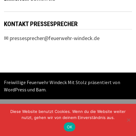
KONTAKT PRESSESPRECHER
✉
pressesprecher@feuerwehr-windeck.de
Freiwillige Feuerwehr Windeck Mit Stolz präsentiert von
WordPress
und
Bam
.
Diese Website benutzt Cookies. Wenn du die Website weiter
nutzt, gehen wir von deinem Einverständnis aus.
OK