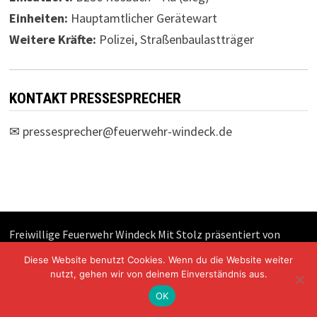
Einheiten:
Hauptamtlicher Gerätewart
Weitere Kräfte:
Polizei, Straßenbaulastträger
KONTAKT PRESSESPRECHER
✉
pressesprecher@feuerwehr-windeck.de
Freiwillige Feuerwehr Windeck Mit Stolz präsentiert von
WordPress
und
Bam
.
Diese Website benutzt Cookies. Wenn du die Website weiter
nutzt, gehen wir von deinem Einverständnis aus.
OK