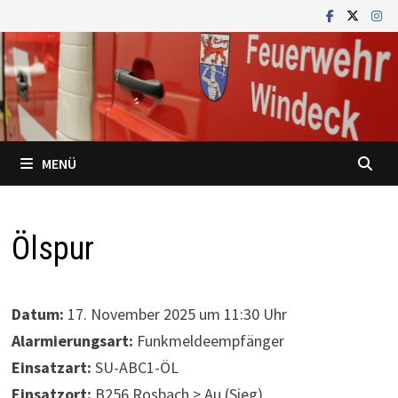
Zum
Inhalt
springen
MENÜ
Ölspur
Datum:
17. November 2025 um 11:30 Uhr
Alarmierungsart:
Funkmeldeempfänger
Einsatzart:
SU-ABC1-ÖL
Einsatzort:
B256 Rosbach > Au (Sieg)