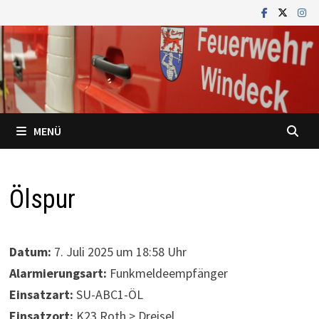
Zum
Inhalt
springen
MENÜ
Ölspur
Datum:
7. Juli 2025 um 18:58 Uhr
Alarmierungsart:
Funkmeldeempfänger
Einsatzart:
SU-ABC1-ÖL
Einsatzort:
K23 Roth > Dreisel