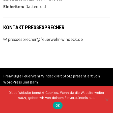
Einheiten:
Dattenfeld
KONTAKT PRESSESPRECHER
✉
pressesprecher@feuerwehr-windeck.de
Freiwillige Feuerwehr Windeck Mit Stolz präsentiert von
WordPress
und
Bam
.
Diese Website benutzt Cookies. Wenn du die Website weiter
nutzt, gehen wir von deinem Einverständnis aus.
OK